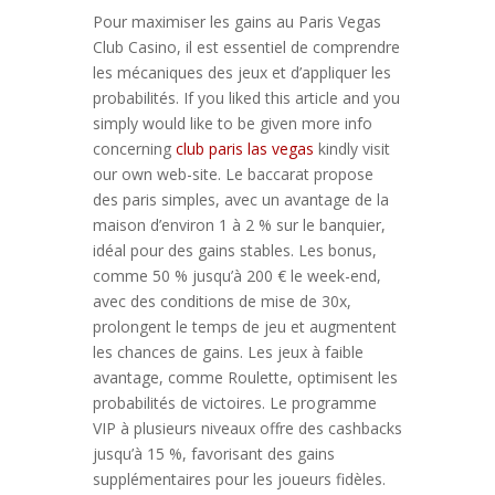
Pour maximiser les gains au Paris Vegas
Club Casino, il est essentiel de comprendre
les mécaniques des jeux et d’appliquer les
probabilités. If you liked this article and you
simply would like to be given more info
concerning
club paris las vegas
kindly visit
our own web-site. Le baccarat propose
des paris simples, avec un avantage de la
maison d’environ 1 à 2 % sur le banquier,
idéal pour des gains stables. Les bonus,
comme 50 % jusqu’à 200 € le week-end,
avec des conditions de mise de 30x,
prolongent le temps de jeu et augmentent
les chances de gains. Les jeux à faible
avantage, comme Roulette, optimisent les
probabilités de victoires. Le programme
VIP à plusieurs niveaux offre des cashbacks
jusqu’à 15 %, favorisant des gains
supplémentaires pour les joueurs fidèles.