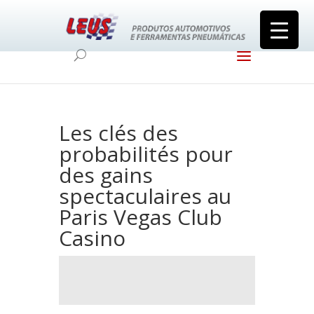
Les clés des
probabilités pour
des gains
spectaculaires au
Paris Vegas Club
Casino