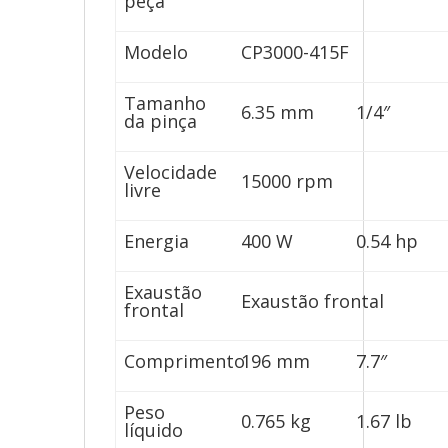
peça
Modelo
CP3000-415F
Tamanho
6.35 mm
1/4″
da pinça
Velocidade
15000 rpm
livre
Energia
400 W
0.54 hp
Exaustão
Exaustão frontal
frontal
Comprimento
196 mm
7.7″
Peso
0.765 kg
1.67 lb
líquido