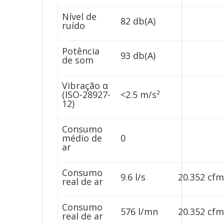
Nível de
82 db(A)
ruído
Potência
93 db(A)
de som
Vibração α
(ISO-28927-
<2.5 m/s²
12)
Consumo
médio de
0
ar
Consumo
9.6 l/s
20.352 cf
real de ar
Consumo
576 l/mn
20.352 cf
real de ar