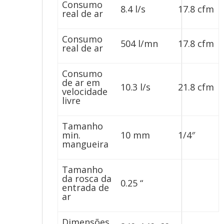
Consumo
8.4 l/s
17.8 cfm
real de ar
Consumo
504 l/mn
17.8 cfm
real de ar
Consumo
de ar em
10.3 l/s
21.8 cfm
velocidade
livre
Tamanho
min.
10 mm
1/4″
mangueira
Tamanho
da rosca da
0.25 “
entrada de
ar
Dimensões