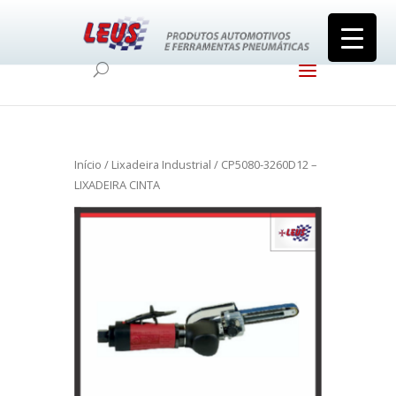
Início
/
Lixadeira Industrial
/ CP5080-3260D12 –
LIXADEIRA CINTA