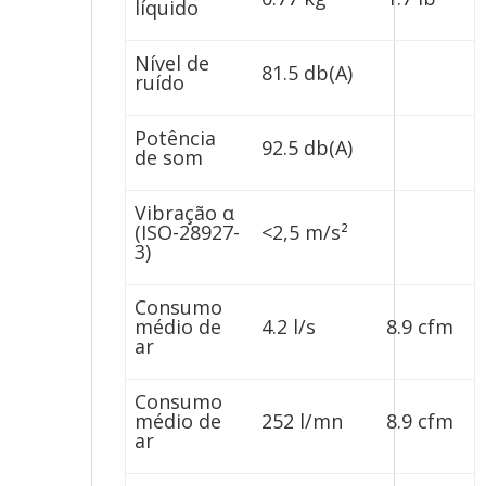
líquido
Nível de
81.5 db(A)
ruído
Potência
92.5 db(A)
de som
Vibração α
(ISO-28927-
<2,5 m/s²
3)
Consumo
médio de
4.2 l/s
8.9 cfm
ar
Consumo
médio de
252 l/mn
8.9 cfm
ar