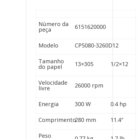
Número da
6151620000
peça
Modelo
CP5080-3260D12
Tamanho
13×305
1/2×12
do papel
Velocidade
26000 rpm
livre
Energia
300 W
0.4 hp
Comprimento
280 mm
11.4″
Peso
0.77 kg
1.7 lb