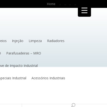
Home
.
.
.
.
reios
Injeção
Limpeza
Radiadores
O
Parafusadeiras – MRO
ve de Impacto Industrial
eciais Industrial
Acessórios Industriais