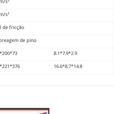
 m/s²
 m/s²
l de fricção
reagem de pino
*200*73
8.1*7.9*2.9
*221*376
16.6*8.7*14.8