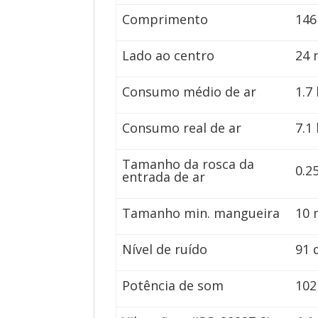
Comprimento
14
Lado ao centro
24
Consumo médio de ar
1.7 
Consumo real de ar
7.1 
Tamanho da rosca da
0.25
entrada de ar
Tamanho min. mangueira
10
Nível de ruído
91 
Potência de som
102