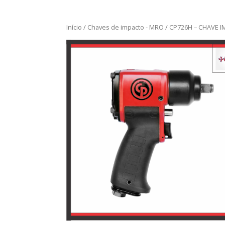
Início
/
Chaves de impacto - MRO
/ CP726H – CHAVE I