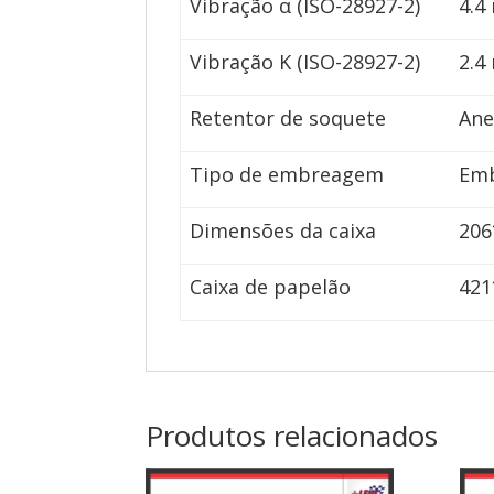
Vibração α (ISO-28927-2)
4.4
Vibração K (ISO-28927-2)
2.4
Retentor de soquete
Ane
Tipo de embreagem
Emb
Dimensões da caixa
206
Caixa de papelão
421
Produtos relacionados