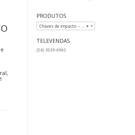
PRODUTOS
TO
Chaves de impacto – MRO (43)
×
TELEVENDAS
 e
(54) 3039-0965
al,
e