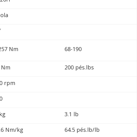
tola
″
257 Nm
68-190
1 Nm
200 pés.lbs
0 rpm
0
 kg
3.1 lb
.6 Nm/kg
64.5 pés.lb/lb