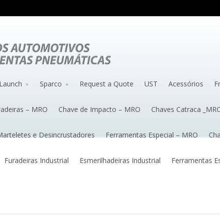
Launch
Sparco
Request a Quote
UST
Acessórios
F
radeiras – MRO
Chave de Impacto – MRO
Chaves Catraca _MR
arteletes e Desincrustadores
Ferramentas Especial – MRO
Cha
Furadeiras Industrial
Esmerilhadeiras Industrial
Ferramentas Esp