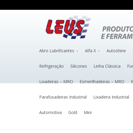
Abro Lubrificantes
Alfa X
Autoshine
Refrigeração
Silicones
Linha Clássica
Fu
Lixadeiras – MRO
Esmerilhadeiras – MRO
M
Parafusadeiras Industrial
Lixadeira Industrial
Automotiva
Gold
Mini