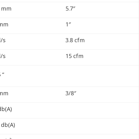
6 mm
5.7″
 mm
1″
l/s
3.8 cfm
l/s
15 cfm
 “
 mm
3/8″
db(A)
 db(A)