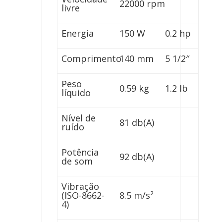
22000 rpm
livre
Energia
150 W
0.2 hp
Comprimento
140 mm
5 1/2″
Peso
0.59 kg
1.2 lb
líquido
Nível de
81 db(A)
ruído
Potência
92 db(A)
de som
Vibração
(ISO-8662-
8.5 m/s²
4)