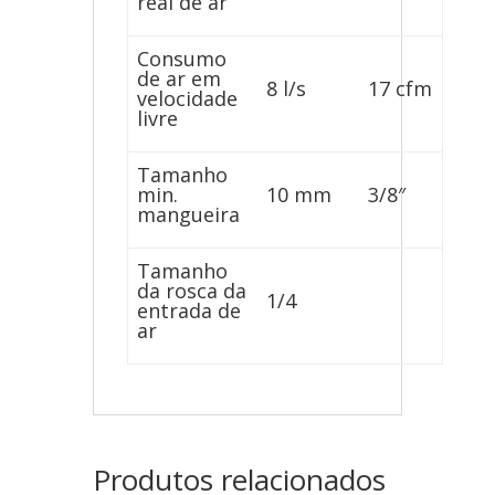
real de ar
Consumo
de ar em
8 l/s
17 cfm
velocidade
livre
Tamanho
min.
10 mm
3/8″
mangueira
Tamanho
da rosca da
1/4
entrada de
ar
Produtos relacionados