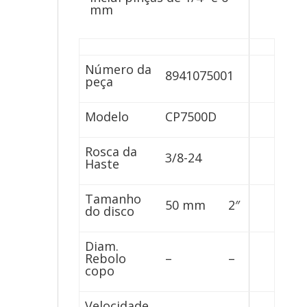
mm
Número da
8941075001
peça
Modelo
CP7500D
Rosca da
3/8-24
Haste
Tamanho
50 mm
2″
do disco
Diam.
Rebolo
–
–
copo
Velocidade