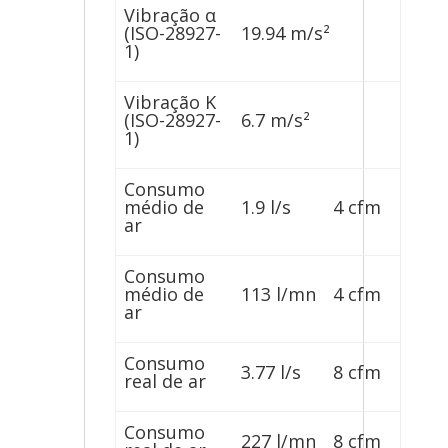
Vibração α
(ISO-28927-
19.94 m/s²
1)
Vibração K
(ISO-28927-
6.7 m/s²
1)
Consumo
médio de
1.9 l/s
4 cfm
ar
Consumo
médio de
113 l/mn
4 cfm
ar
Consumo
3.77 l/s
8 cfm
real de ar
Consumo
227 l/mn
8 cfm