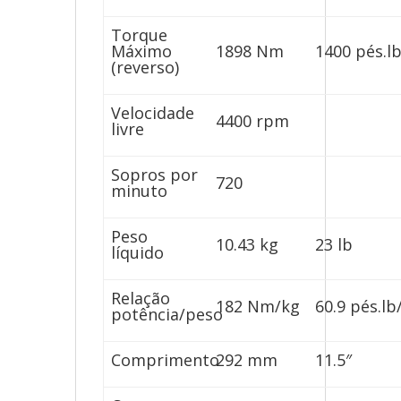
Torque
Máximo
1898 Nm
1400 pés.l
(reverso)
Velocidade
4400 rpm
livre
Sopros por
720
minuto
Peso
10.43 kg
23 lb
líquido
Relação
182 Nm/kg
60.9 pés.lb
potência/peso
Comprimento
292 mm
11.5″