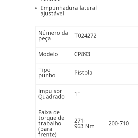
Empunhadura lateral
ajustável
Número da
T024272
peça
Modelo
CP893
Tipo
Pistola
punho
Impulsor
1″
Quadrado
Faixa de
torque de
271-
trabalho
200-710
963 Nm
(para
frente)