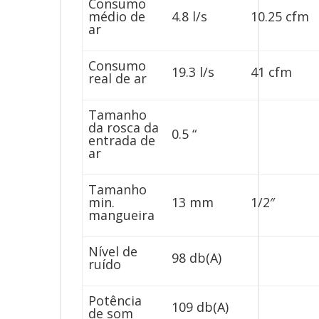
Consumo
médio de
4.8 l/s
10.25 cfm
ar
Consumo
19.3 l/s
41 cfm
real de ar
Tamanho
da rosca da
0.5 “
entrada de
ar
Tamanho
min.
13 mm
1/2″
mangueira
Nível de
98 db(A)
ruído
Potência
109 db(A)
de som