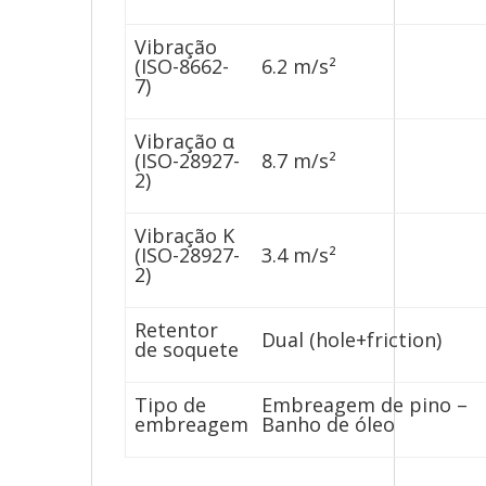
Vibração
(ISO-8662-
6.2 m/s²
7)
Vibração α
(ISO-28927-
8.7 m/s²
2)
Vibração K
(ISO-28927-
3.4 m/s²
2)
Retentor
Dual (hole+friction)
de soquete
Tipo de
Embreagem de pino –
embreagem
Banho de óleo