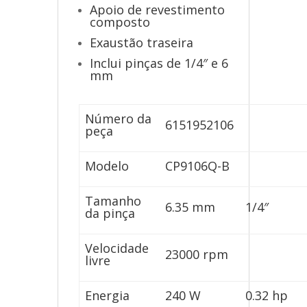
Apoio de revestimento
composto
Exaustão traseira
Inclui pinças de 1/4″ e 6
mm
Número da
6151952106
peça
Modelo
CP9106Q-B
Tamanho
6.35 mm
1/4″
da pinça
Velocidade
23000 rpm
livre
Energia
240 W
0.32 hp