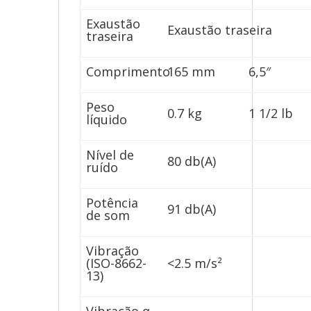
Exaustão
Exaustão traseira
traseira
Comprimento
165 mm
6,5″
Peso
0.7 kg
1 1/2 lb
líquido
Nível de
80 db(A)
ruído
Potência
91 db(A)
de som
Vibração
(ISO-8662-
<2.5 m/s²
13)