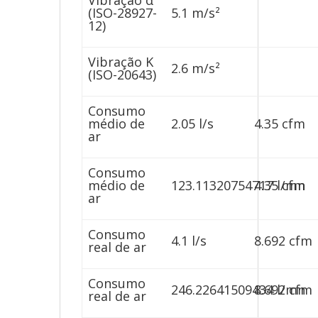
Vibração α
(ISO-28927-
5.1 m/s²
12)
Vibração K
2.6 m/s²
(ISO-20643)
Consumo
médio de
2.05 l/s
4.35 cfm
ar
Consumo
médio de
123.11320754717 l/mn
4.35 cfm
ar
Consumo
4.1 l/s
8.692 cfm
real de ar
Consumo
246.22641509434 l/mn
8.692 cfm
real de ar