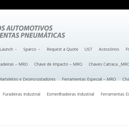
Launch
Sparco
Request a Quote
UST
Acessórios
F
radeiras – MRO
Chave de Impacto – MRO
Chaves Catraca _MR
arteletes e Desincrustadores
Ferramentas Especial – MRO
Cha
Furadeiras Industrial
Esmerilhadeiras Industrial
Ferramentas Esp