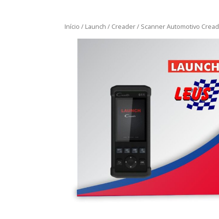
Início
/
Launch
/
Creader
/ Scanner Automotivo Cread