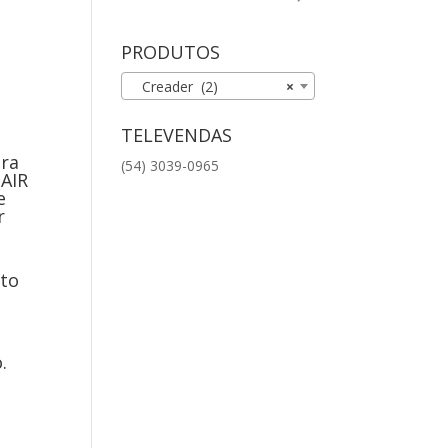
PRODUTOS
Creader (2)
×
TELEVENDAS
ara
(54) 3039-0965
 AIR
e
r
to
.