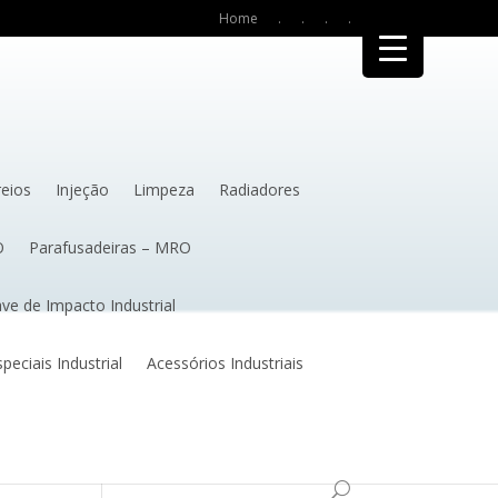
Home
.
.
.
.
reios
Injeção
Limpeza
Radiadores
O
Parafusadeiras – MRO
ve de Impacto Industrial
eciais Industrial
Acessórios Industriais