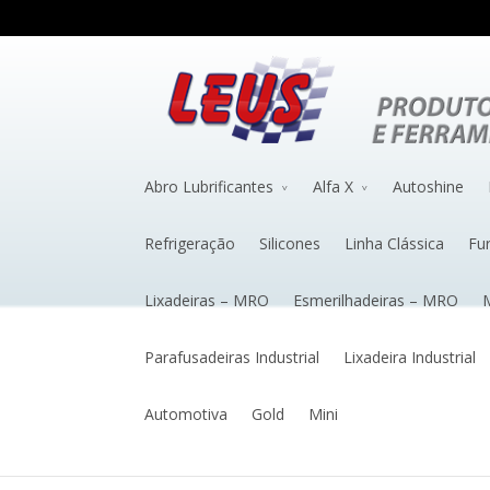
Abro Lubrificantes
Alfa X
Autoshine
Refrigeração
Silicones
Linha Clássica
Fu
Lixadeiras – MRO
Esmerilhadeiras – MRO
M
Parafusadeiras Industrial
Lixadeira Industrial
Automotiva
Gold
Mini