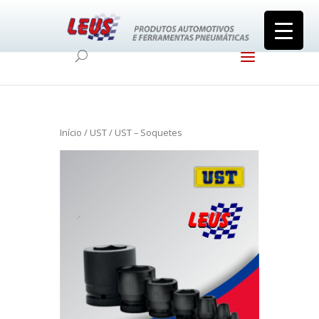
Início
/
UST
/ UST – Soquetes