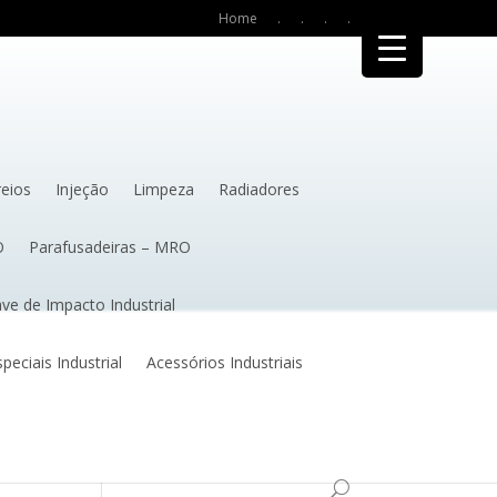
Home
.
.
.
.
reios
Injeção
Limpeza
Radiadores
O
Parafusadeiras – MRO
ve de Impacto Industrial
eciais Industrial
Acessórios Industriais