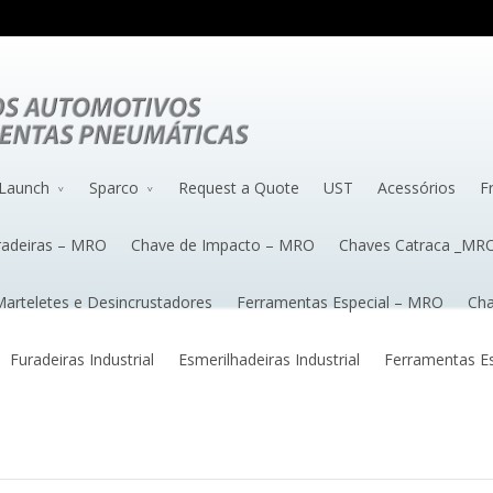
Launch
Sparco
Request a Quote
UST
Acessórios
F
radeiras – MRO
Chave de Impacto – MRO
Chaves Catraca _MR
arteletes e Desincrustadores
Ferramentas Especial – MRO
Cha
Furadeiras Industrial
Esmerilhadeiras Industrial
Ferramentas Esp