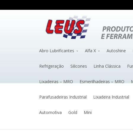
Abro Lubrificantes
Alfa X
Autoshine
Refrigeração
Silicones
Linha Clássica
Fu
Lixadeiras – MRO
Esmerilhadeiras – MRO
M
Parafusadeiras Industrial
Lixadeira Industrial
Automotiva
Gold
Mini