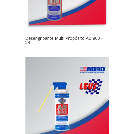
Desengripante Multi Propósito AB 800 –
5R