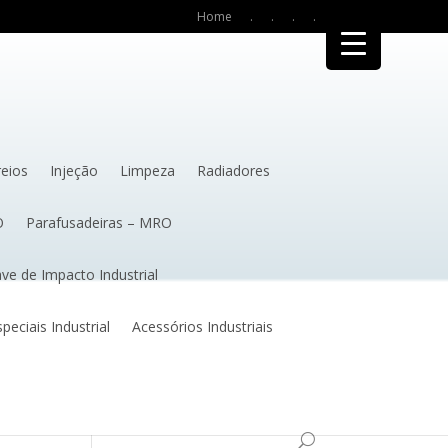
Home
.
.
.
.
reios
Injeção
Limpeza
Radiadores
O
Parafusadeiras – MRO
ve de Impacto Industrial
eciais Industrial
Acessórios Industriais