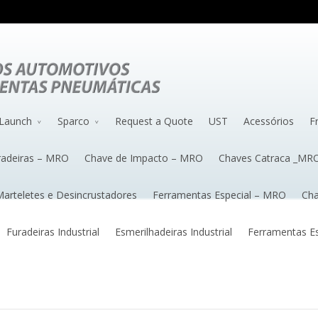
Launch
Sparco
Request a Quote
UST
Acessórios
F
radeiras – MRO
Chave de Impacto – MRO
Chaves Catraca _MR
arteletes e Desincrustadores
Ferramentas Especial – MRO
Cha
Furadeiras Industrial
Esmerilhadeiras Industrial
Ferramentas Esp