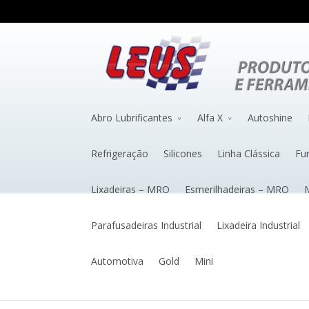
Abro Lubrificantes
Alfa X
Autoshine
Refrigeração
Silicones
Linha Clássica
Fu
Lixadeiras – MRO
Esmerilhadeiras – MRO
M
Parafusadeiras Industrial
Lixadeira Industrial
Automotiva
Gold
Mini