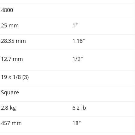
4800
25 mm
1″
28.35 mm
1.18″
12.7 mm
1/2″
19 x 1/8 (3)
Square
2.8 kg
6.2 lb
457 mm
18″