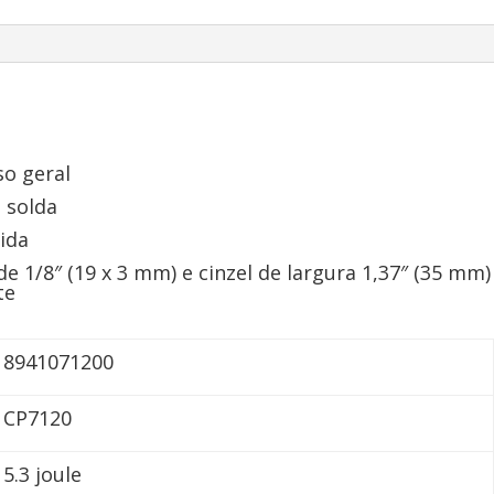
so geral
 solda
ida
de 1/8″ (19 x 3 mm) e cinzel de largura 1,37″ (35 mm)
te
8941071200
CP7120
5.3 joule