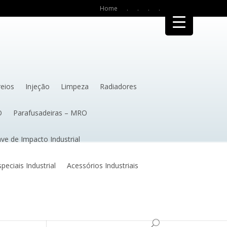
Home
.
.
.
.
reios
Injeção
Limpeza
Radiadores
O
Parafusadeiras – MRO
ve de Impacto Industrial
eciais Industrial
Acessórios Industriais