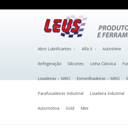
Abro Lubrificantes
Alfa X
Autoshine
Refrigeração
Silicones
Linha Clássica
Fu
Lixadeiras – MRO
Esmerilhadeiras – MRO
M
Parafusadeiras Industrial
Lixadeira Industrial
Automotiva
Gold
Mini