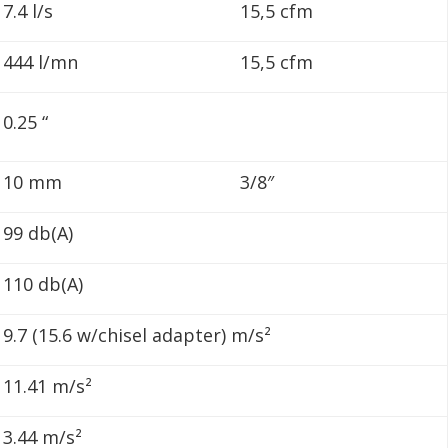
7.4 l/s
15,5 cfm
444 l/mn
15,5 cfm
0.25 “
10 mm
3/8″
99 db(A)
110 db(A)
9.7 (15.6 w/chisel adapter) m/s²
11.41 m/s²
3.44 m/s²