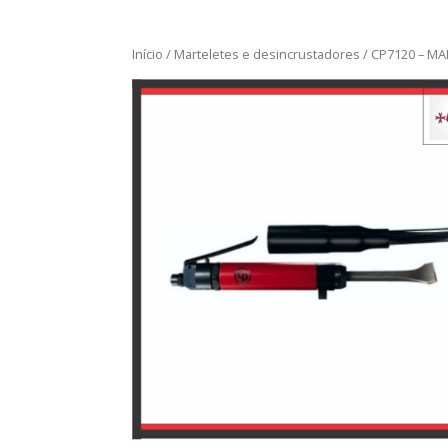
Início
/
Marteletes e desincrustadores
/ CP7120 – M