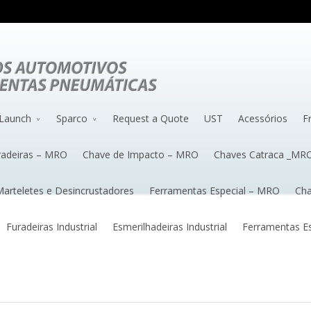
Launch
Sparco
Request a Quote
UST
Acessórios
F
radeiras – MRO
Chave de Impacto – MRO
Chaves Catraca _MR
arteletes e Desincrustadores
Ferramentas Especial – MRO
Cha
Furadeiras Industrial
Esmerilhadeiras Industrial
Ferramentas Esp