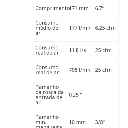
Comprimento
171 mm
6.7″
Consumo
médio de
177 l/mn
6.25 cfm
ar
Consumo
11.8 l/s
25 cfm
real de ar
Consumo
708 l/mn
25 cfm
real de ar
Tamanho
da rosca da
0.25 “
entrada de
ar
Tamanho
min.
10 mm
3/8″
mangueira