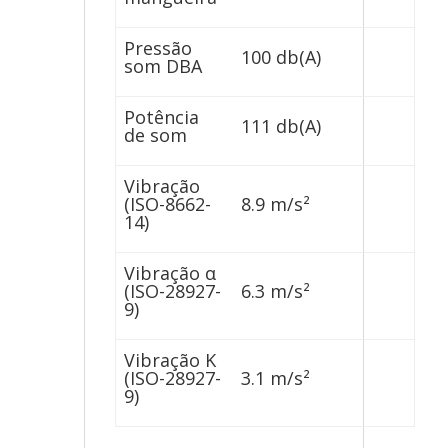
Pressão
100 db(A)
som DBA
Potência
111 db(A)
de som
Vibração
(ISO-8662-
8.9 m/s²
14)
Vibração α
(ISO-28927-
6.3 m/s²
9)
Vibração K
(ISO-28927-
3.1 m/s²
9)