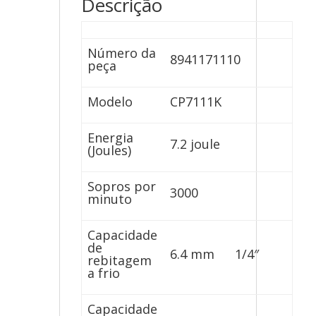
Descrição
Número da
8941171110
peça
Modelo
CP7111K
Energia
7.2 joule
(Joules)
Sopros por
3000
minuto
Capacidade
de
6.4 mm
1/4″
rebitagem
a frio
Capacidade