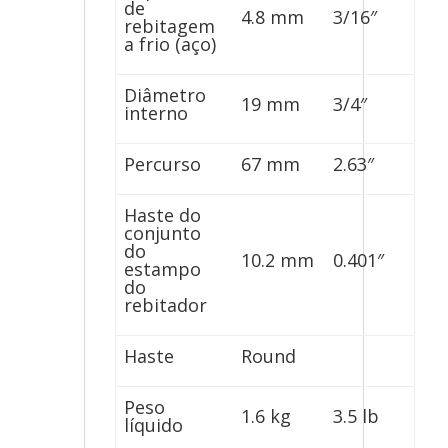
de
4.8 mm
3/16″
rebitagem
a frio (aço)
Diâmetro
19 mm
3/4″
interno
Percurso
67 mm
2.63″
Haste do
conjunto
do
10.2 mm
0.401″
estampo
do
rebitador
Haste
Round
Peso
1.6 kg
3.5 lb
líquido