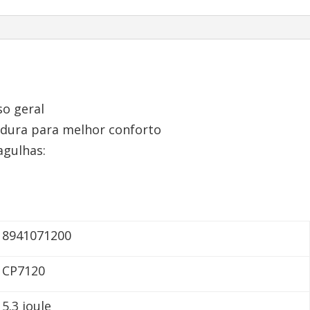
so geral
dura para melhor conforto
agulhas:
8941071200
CP7120
5.3 joule