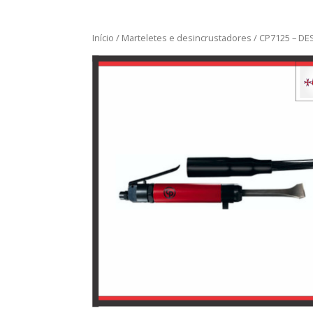
Início
/
Marteletes e desincrustadores
/ CP7125 – D