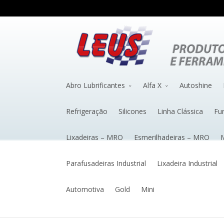
Abro Lubrificantes
Alfa X
Autoshine
Refrigeração
Silicones
Linha Clássica
Fu
Lixadeiras – MRO
Esmerilhadeiras – MRO
M
Parafusadeiras Industrial
Lixadeira Industrial
Automotiva
Gold
Mini