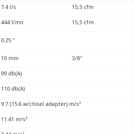
7.4 l/s
15,5 cfm
444 l/mn
15,5 cfm
0.25 “
10 mm
3/8″
99 db(A)
110 db(A)
9.7 (15.6 w/chisel adapter) m/s²
11.41 m/s²