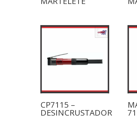
MARTELETE
M
CP7115 –
M
DESINCRUSTADOR
71