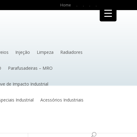
Home
.
.
.
.
reios
Injeção
Limpeza
Radiadores
O
Parafusadeiras – MRO
ve de Impacto Industrial
eciais Industrial
Acessórios Industriais