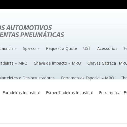
Launch
Sparco
Request a Quote
UST
Acessórios
F
radeiras – MRO
Chave de Impacto – MRO
Chaves Catraca _MR
arteletes e Desincrustadores
Ferramentas Especial – MRO
Cha
Furadeiras Industrial
Esmerilhadeiras Industrial
Ferramentas Esp