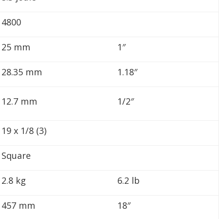
4800
25 mm
1″
28.35 mm
1.18″
12.7 mm
1/2″
19 x 1/8 (3)
Square
2.8 kg
6.2 lb
457 mm
18″