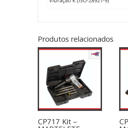
Vibração K (ISO-28927-9)
Produtos relacionados
CP717 Kit –
CP