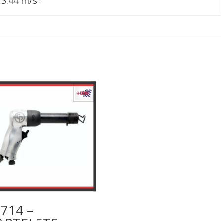
3.44 m/s²
714 –